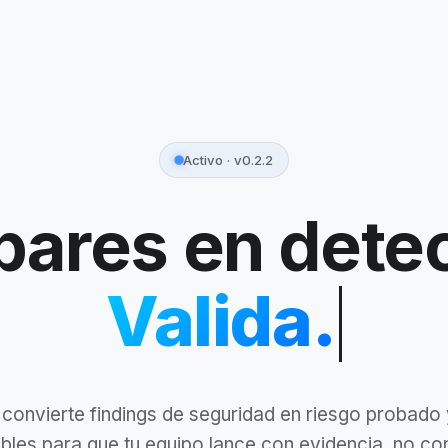
Activo · v0.2.2
pares en det
Valida.