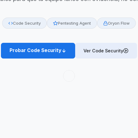
on convierte findings de seguridad en riesgo pro
nables para que tu equipo lance con evidencia, 
Code Security
Pentesting Agent
Oryon F
Probar Code Security
Ver Code Security