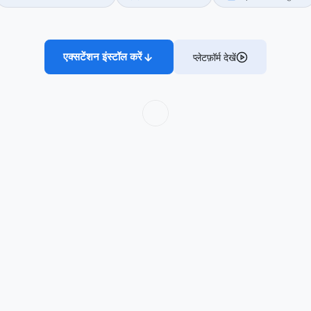
के लिए नेटिव सुरक्षा।
VS Code के लिए नेटिव
AI-संवर्धित निष्कर्ष
repo-स्तरीय 
एक्सटेंशन इंस्टॉल करें
प्लेटफ़ॉर्म देखें