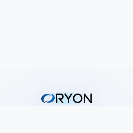
पेज
सोशल्स
होम
YouTube
फ़ीचर्स
LinkedIn
सेवाएँ
GitHub
कीमतें
Instagram
हमारे बारे में
संपर्क