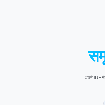
स
अपने IDE